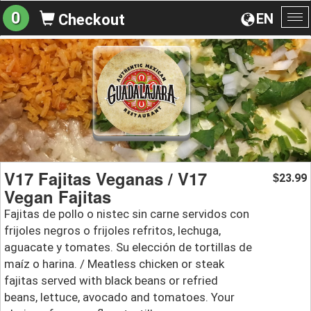
0
EN
Checkout
To
na
V17 Fajitas Veganas / V17
23.99
$
Vegan Fajitas
Fajitas de pollo o nistec sin carne servidos con
frijoles negros o frijoles refritos, lechuga,
aguacate y tomates. Su elección de tortillas de
maíz o harina. / Meatless chicken or steak
fajitas served with black beans or refried
beans, lettuce, avocado and tomatoes. Your