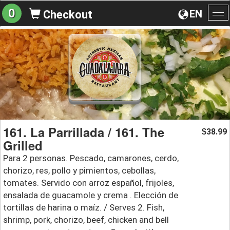
0
EN
Checkout
To
na
161. La Parrillada / 161. The
38.99
$
Grilled
Para 2 personas. Pescado, camarones, cerdo,
chorizo, res, pollo y pimientos, cebollas,
tomates. Servido con arroz español, frijoles,
ensalada de guacamole y crema . Elección de
tortillas de harina o maíz. / Serves 2. Fish,
shrimp, pork, chorizo, beef, chicken and bell