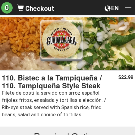
0
EN
Checkout
To
na
110. Bistec a la Tampiqueña /
22.99
$
110. Tampiqueña Style Steak
Filete de costilla servido con arroz español,
frijoles fritos, ensalada y tortillas a elección. /
Rib-eye steak served with Spanish rice, fried
beans, salad and choice of tortillas.