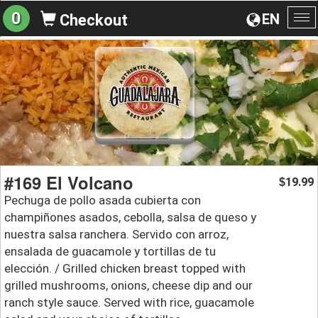
0
EN
Checkout
To
na
#169 El Volcano
19.99
$
Pechuga de pollo asada cubierta con
champiñones asados, cebolla, salsa de queso y
nuestra salsa ranchera. Servido con arroz,
ensalada de guacamole y tortillas de tu
elección. / Grilled chicken breast topped with
grilled mushrooms, onions, cheese dip and our
ranch style sauce. Served with rice, guacamole