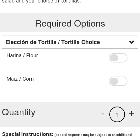
salad and your choice of tortillas.
Required Options
Elección de Tortilla / Tortilla Choice
Harina / Flour
Maiz / Corn
Quantity
-
+
1
Special Instructions:
(special requests may be subject to an additional